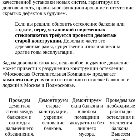
качественной установки новых систем, гарантируя их
долговечность, правильное функционирование и отсутствие
скрытых дефектов в будущем.
Если вы решили обновить остекление балкона или
лоджии,
перед установкой современных
стеклопакетов требуется провести демонтаж
старой конструкции.
Довольно часто это
деревянные рамы, существенно износившиеся за
долгие годы эксплуатации.
Задача довольно сложная, ведь любое неудачное движение
может привести к разрушению конструкции остекления.
«Московская Остеклительная Компания» предлагает
комплексные услуги
по остеклению и отделке балконов и
лоджий в Москве и Подмосковье.
Проведем
Демонтируем
Демонтируем
Проведем все
демонтаж
старые
окна балкона и
необходимые
стены между
конструкции,
в любом
работы до
балконом и
укрепим
помещении
остекления и
окномдля
основание
аккуратно и без
утепления
дальнейшего
балкона.
лишнего
балкона.
объединения.
мусора.
Вывезем
мусор.