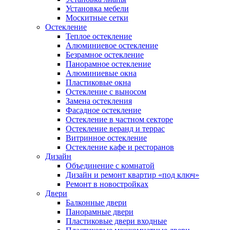
Установка мебели
Москитные сетки
Остекление
Теплое остекление
Алюминиевое остекление
Безрамное остекление
Панорамное остекление
Алюминиевые окна
Пластиковые окна
Остекление с выносом
Замена остекления
Фасадное остекление
Остекление в частном секторе
Остекление веранд и террас
Витринное остекление
Остекление кафе и ресторанов
Дизайн
Объединение с комнатой
Дизайн и ремонт квартир «под ключ»
Ремонт в новостройках
Двери
Балконные двери
Панорамные двери
Пластиковые двери входные