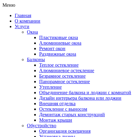
Меню
Главная
О компании
Услуги
Окна
Пластиковые окна
Алюминиевые окна
Ремонт окон
Раздвижные окна
Балконы
Теплое остекление
Алюминиевое остекление
Безрамное остекление
Панорамное остекление
Утепление
Объединение балкона и лоджии с комнатой
Дизайн интерьера балкона или лоджии
Внешняя отделка
Остекление с выносом
Демонтаж старых конструкций
Монтаж крыши
Обустройство
Организация освещения
Установка лианы