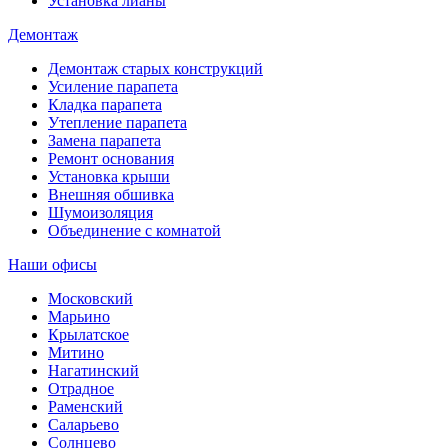
Установка лианы
Демонтаж
Демонтаж старых конструкций
Усиление парапета
Кладка парапета
Утепление парапета
Замена парапета
Ремонт основания
Установка крыши
Внешняя обшивка
Шумоизоляция
Объединение с комнатой
Наши офисы
Московский
Марьино
Крылатское
Митино
Нагатинский
Отрадное
Раменский
Саларьево
Солнцево