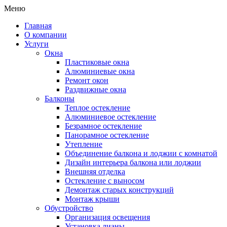
Меню
Главная
О компании
Услуги
Окна
Пластиковые окна
Алюминиевые окна
Ремонт окон
Раздвижные окна
Балконы
Теплое остекление
Алюминиевое остекление
Безрамное остекление
Панорамное остекление
Утепление
Объединение балкона и лоджии с комнатой
Дизайн интерьера балкона или лоджии
Внешняя отделка
Остекление с выносом
Демонтаж старых конструкций
Монтаж крыши
Обустройство
Организация освещения
Установка лианы