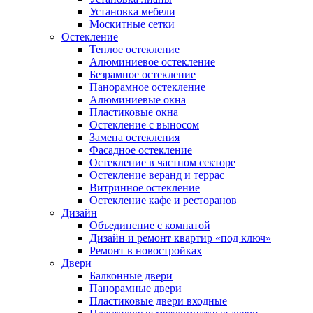
Установка мебели
Москитные сетки
Остекление
Теплое остекление
Алюминиевое остекление
Безрамное остекление
Панорамное остекление
Алюминиевые окна
Пластиковые окна
Остекление с выносом
Замена остекления
Фасадное остекление
Остекление в частном секторе
Остекление веранд и террас
Витринное остекление
Остекление кафе и ресторанов
Дизайн
Объединение с комнатой
Дизайн и ремонт квартир «под ключ»
Ремонт в новостройках
Двери
Балконные двери
Панорамные двери
Пластиковые двери входные